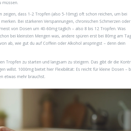
zu müssen.
 zeigen, dass 1-2 Tropfen (also 5-10mg) oft schon reichen, um bei
u merken. Bei stärkeren Verspannungen, chronischen Schmerzen oder
meist von Dosen um 40-60mg täglich – also 8 bis 12 Tropfen. Was
 schon bei kleinsten Mengen was, andere spüren erst bei 80mg am Ta
von ab, wie gut du auf Coffein oder Alkohol anspringst – denn dein
en Tropfen zu starten und langsam zu steigern. Das gibt dir die Kontr
willst. 1000mg bietet hier Flexibilität: Es reicht für kleine Dosen – b
n etwas mehr brauchst.