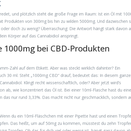
K
edet, und plötzlich steht die große Frage im Raum: Ist ein Öl mit 10
 mit Produkten von 300mg bis hin zu wilden 5000mg. Und dazwischen s
el oder doch zu wenig? Überraschung: Die Antwort hängt stark davon a
ein Körper auf das Cannabidiol anspringt.
e 1000mg bei CBD-Produkten
amm-Zahl auf dem Etikett. Aber was steckt wirklich dahinter? Ein
uch 30 ml. Steht „1000mg CBD“ drauf, bedeutet das: In diesem ganz
nnabidiol. Klingt recht wissenschaftlich, oder? Aber jetzt wird’s
on ab, wie konzentriert das Öl ist. Bei einer 10ml-Flasche hast du ein
 das nur rund 3,33%. Das macht nicht nur geschmacklich, sondern 
d: Wenn du ein 10ml-Fläschchen mit einer Pipette hast und einen Tropf
fen. Das heißt, um auf 50mg zu kommen, müsstest du zehn Tropfe
 Tropfen. Ob das für dich viel oder wenig ist, hängt ganz davon ab