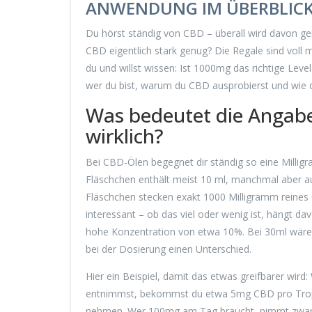
ANWENDUNG IM ÜBERBLIC
Du hörst ständig von CBD – überall wird davon ger
CBD eigentlich stark genug? Die Regale sind voll
du und willst wissen: Ist 1000mg das richtige Lev
wer du bist, warum du CBD ausprobierst und wie d
Was bedeutet die Angab
wirklich?
Bei CBD-Ölen begegnet dir ständig so eine Milligr
Fläschchen enthält meist 10 ml, manchmal aber a
Fläschchen stecken exakt 1000 Milligramm reines Ca
interessant – ob das viel oder wenig ist, hängt dav
hohe Konzentration von etwa 10%. Bei 30ml wären
bei der Dosierung einen Unterschied.
Hier ein Beispiel, damit das etwas greifbarer wir
entnimmst, bekommst du etwa 5mg CBD pro Trop
nehmen. Wer 100mg am Tag braucht, nimmt zwanzig