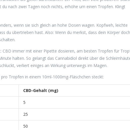
du nach zwei Tagen noch nichts, erhöhe um einen Tropfen. Klingt
nders, wenn sie sich gleich an hohe Dosen wagen. Kopfweh, leichte
ass du übertrieben hast. Also: Wenn du merkst, dass dein Körper doc
schalten.
st: CBD immer mit einer Pipette dosieren, am besten Tropfen für Trop
nute halten. So gelangt das Cannabidiol direkt über die Schleimhäute
rschluckt, verliert einiges an Wirkung unterwegs im Magen.
CBD pro Tropfen in einem 10ml-1000mg-Fläschchen steckt:
CBD-Gehalt (mg)
5
25
50