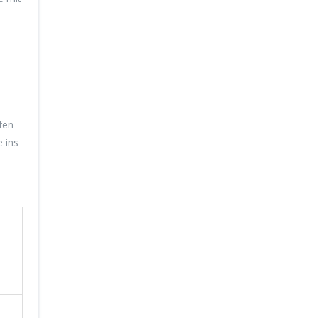
h
fen
 ins