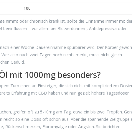
100
e nimmt oder chronisch krank ist, sollte die Einnahme immer mit d
 beeinflussen – vor allem bei Blutverdünnern, Antidepressiva oder
D nach einer Woche Dauereinnahme spürbarer wird. Der Körper gewöh
. Wer also nach zwei Tagen noch nichts merkt, muss nicht gleich
schen Geduld.
 Öl mit 1000mg besonders?
uppen: Zum einen an Einsteiger, die sich nicht mit kompliziertem Dosie
ereits Erfahrung mit CBD haben und nun gezielt höhere Tagesdosen
suchen, greifen oft zu 5-10mg am Tag, etwa ein bis zwei Tropfen. Ge
n reicht so eine Dosis oft schon aus. Aber die spannende Zielgruppe 
e, Rückenschmerzen, Fibromyalgie oder Ängsten. Sie berichten