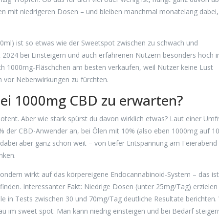
rten mit niedrigeren Dosen – und bleiben manchmal monatelang dabei,
10ml) ist so etwas wie der Sweetspot zwischen zu schwach und
rt 2024 bei Einsteigern und auch erfahrenen Nutzern besonders hoch 
ch 1000mg-Fläschchen am besten verkaufen, weil Nutzer keine Lust
h vor Nebenwirkungen zu fürchten.
bei 1000mg CBD zu erwarten?
 potent. Aber wie stark spürst du davon wirklich etwas? Laut einer Umf
6% der CBD-Anwender an, bei Ölen mit 10% (also eben 1000mg auf 1
t dabei aber ganz schön weit – von tiefer Entspannung am Feierabend
nken.
 sondern wirkt auf das körpereigene Endocannabinoid-System – das is
finden. Interessanter Fakt: Niedrige Dosen (unter 25mg/Tag) erzielen
le in Tests zwischen 30 und 70mg/Tag deutliche Resultate berichten.
u im sweet spot: Man kann niedrig einsteigen und bei Bedarf steiger