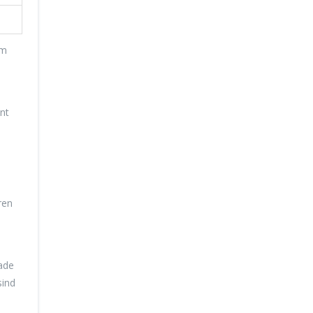
em
nt
ren
rade
sind