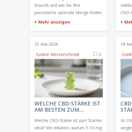
braucht und wie Sie Ihre
Haltb
persönliche optimale Menge finden.
CBD-P
welch
Mehr anzeigen
Meh
Leben
21 Mai 2026
18 Ma
Eveline Messerschmidt
0
Evel
WELCHE CBD-STÄRKE IST
CBD
AM BESTEN ZUM
STÄ
STARTEN? (GUMMIES &
VER
Welche CBD-Stärke ist zum Starten
Ist C
DOSIERUNG)
ideal? Wir erklären, warum 5-10 mg
vergle