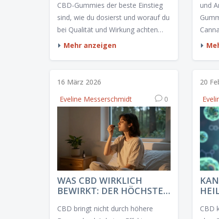
CBD-Gummies der beste Einstieg
und 
sind, wie du dosierst und worauf du
Gummi
bei Qualität und Wirkung achten
Canna
musst.
Bedür
Mehr anzeigen
Meh
16 März 2026
20 Fe
Eveline Messerschmidt
0
Evel
WAS CBD WIRKLICH
KAN
BEWIRKT: DER HÖCHSTE
HEI
EFFEKT IM ÜBERBLICK
WIS
CBD bringt nicht durch höhere
CBD k
FAK