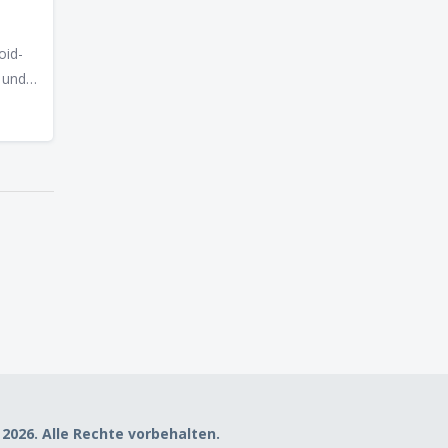
oid-
 und
ng -
blicke
 2026. Alle Rechte vorbehalten.