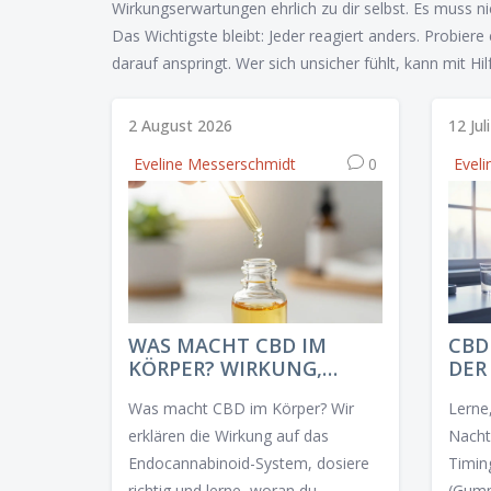
Wirkungserwartungen ehrlich zu dir selbst. Es muss 
Das Wichtigste bleibt: Jeder reagiert anders. Probiere
darauf anspringt. Wer sich unsicher fühlt, kann mit H
2 August 2026
12 Jul
Eveline Messerschmidt
0
Evel
WAS MACHT CBD IM
CBD
KÖRPER? WIRKUNG,
DER
ANWENDUNG & FAKTEN
RIC
Was macht CBD im Körper? Wir
Lerne
2026
FÜR
ENE
erklären die Wirkung auf das
Nacht 
Endocannabinoid-System, dosiere
Timin
richtig und lerne, woran du
(Gumm