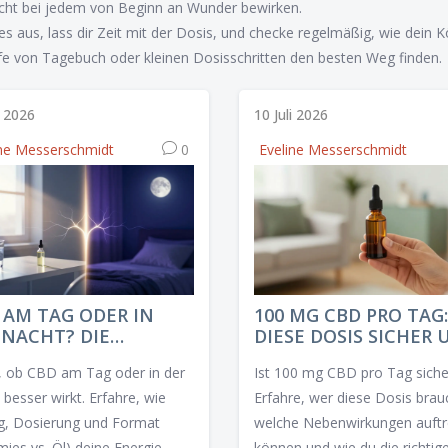
nicht bei jedem von Beginn an Wunder bewirken.
 es aus, lass dir Zeit mit der Dosis, und checke regelmäßig, wie dein 
ilfe von Tagebuch oder kleinen Dosisschritten den besten Weg finden.
i 2026
10 Juli 2026
ine Messerschmidt
0
Eveline Messerschmidt
 AM TAG ODER IN
100 MG CBD PRO TAG:
 NACHT? DIE
DIESE DOSIS SICHER
HTIGE EINNAHMEZEIT
WIRKSAM?
, ob CBD am Tag oder in der
Ist 100 mg CBD pro Tag siche
 SCHLAF UND
RGIE
besser wirkt. Erfahre, wie
Erfahre, wer diese Dosis brau
g, Dosierung und Format
welche Nebenwirkungen auftr
ies vs. Öl) deine Energie,
können und wie du die richtig