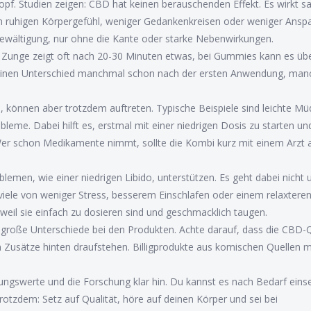
Kopf. Studien zeigen: CBD hat keinen berauschenden Effekt. Es wirkt sa
em ruhigen Körpergefühl, weniger Gedankenkreisen oder weniger Ansp
gsbewältigung, nur ohne die Kante oder starke Nebenwirkungen.
 Zunge zeigt oft nach 20-30 Minuten etwas, bei Gummies kann es übe
 einen Unterschied manchmal schon nach der ersten Anwendung, ma
 können aber trotzdem auftreten. Typische Beispiele sind leichte Müd
leme. Dabei hilft es, erstmal mit einer niedrigen Dosis zu starten un
 Wer schon Medikamente nimmt, sollte die Kombi kurz mit einem Arzt 
emen, wie einer niedrigen Libido, unterstützen. Es geht dabei nicht
viele von weniger Stress, besserem Einschlafen oder einem relaxtere
eil sie einfach zu dosieren sind und geschmacklich taugen.
t große Unterschiede bei den Produkten. Achte darauf, dass die CBD-
ägen Zusätze hinten draufstehen. Billigprodukte aus komischen Quellen
ungswerte und die Forschung klar hin. Du kannst es nach Bedarf eins
tzdem: Setz auf Qualität, höre auf deinen Körper und sei bei