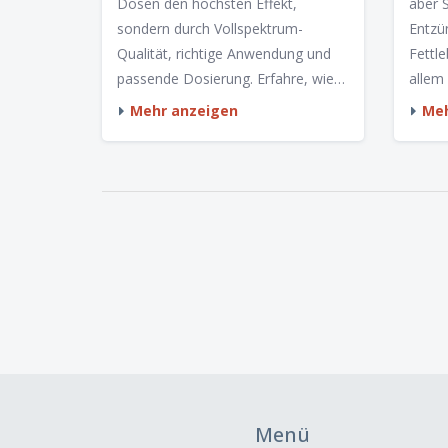
VON
Dosen den höchsten Effekt,
aber 
LEB
sondern durch Vollspektrum-
Entzü
Qualität, richtige Anwendung und
Fettl
passende Dosierung. Erfahre, wie
allem
du wirklich spürst, was CBD tun
bei b
Mehr anzeigen
Meh
kann.
Leber
Risik
Wissen
Menü