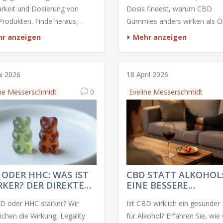
arkeit und Dosierung von
Dosis findest, warum CBD
rodukten. Finde heraus,
Gummies anders wirken als Ö
e Methode besser zu deinem
wann THC Gummies eine Opt
r anzeigen
Mehr anzeigen
sstil und deinen Zielen passt.
sind.
i 2026
18 April 2026
ine Messerschmidt
0
Eveline Messerschmidt
 ODER HHC: WAS IST
CBD STATT ALKOHOL
RKER? DER DIREKTE
EINE BESSERE
GLEICH
ALTERNATIVE ZUM
BD oder HHC stärker? Wir
Ist CBD wirklich ein gesunder 
ENTSPANNEN?
ichen die Wirkung, Legality
für Alkohol? Erfahren Sie, wi