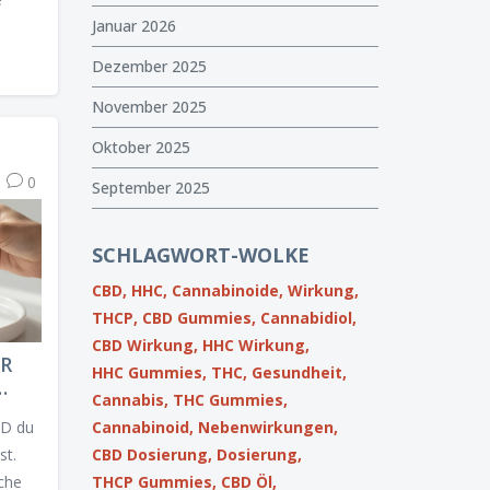
Januar 2026
Dezember 2025
November 2025
Oktober 2025
0
September 2025
SCHLAGWORT-WOLKE
CBD,
HHC,
Cannabinoide,
Wirkung,
THCP,
CBD Gummies,
Cannabidiol,
CBD Wirkung,
HHC Wirkung,
ÜR
HHC Gummies,
THC,
Gesundheit,
Cannabis,
THC Gummies,
DEN
Cannabinoid,
Nebenwirkungen,
BD du
CBD Dosierung,
Dosierung,
st.
THCP Gummies,
CBD Öl,
iche