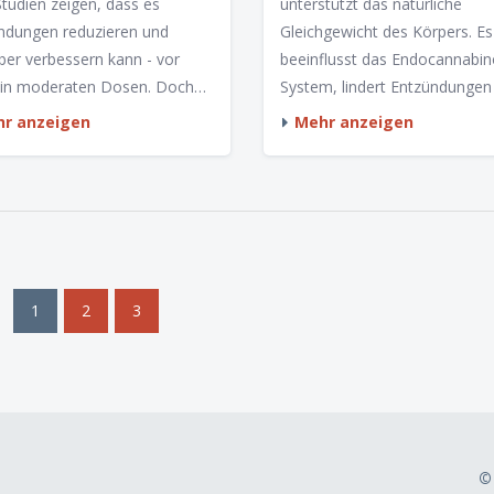
 CBD AUF DIE
WIRKMECHANISMEN
Studien zeigen, dass es
unterstützt das natürliche
ERGESUNDHEIT
ndungen reduzieren und
Gleichgewicht des Körpers. Es
eber verbessern kann - vor
beeinflusst das Endocannabin
 in moderaten Dosen. Doch
System, lindert Entzündungen
estehenden
reguliert Schmerz und Stimmu
r anzeigen
Mehr anzeigen
erkrankungen kann es auch
ohne high zu machen.
en bergen. Was die
Wissenschaftlich fundierte Ein
schaft wirklich sagt.
in die Wirkmechanismen.
1
2
3
©