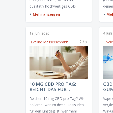
qualitativ hochwertiges CBD
deine
erkennst.
beeinf
Mehr anzeigen
Meh
THC 
19 Juni 2026
4 Jun
Eveline Messerschmidt
0
Evel
10 MG CBD PRO TAG:
CBD
REICHT DAS FÜR
GUM
WIRKUNG? DOSIERUNG &
BES
Reichen 10 mg CBD pro Tag? Wir
Vape 
TIPPS
(VE
erklären, warum diese Dosis ideal
vergl
für den Einstieg ist, wer mehr
Wirku