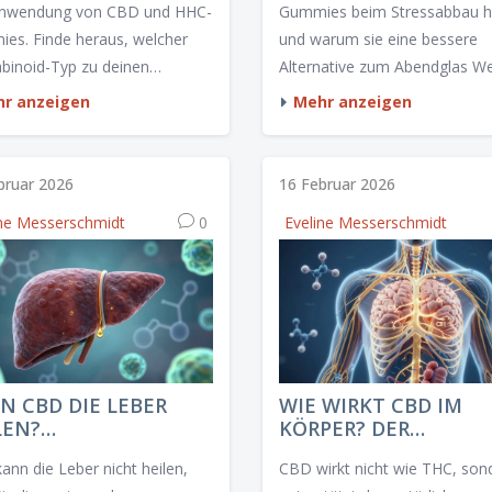
Anwendung von CBD und HHC-
Gummies beim Stressabbau h
es. Finde heraus, welcher
und warum sie eine bessere
binoid-Typ zu deinen
Alternative zum Abendglas W
fnissen passt.
sind.
r anzeigen
Mehr anzeigen
bruar 2026
16 Februar 2026
ine Messerschmidt
0
Eveline Messerschmidt
N CBD DIE LEBER
WIE WIRKT CBD IM
LEN?
KÖRPER? DER
SENSCHAFTLICHE
WISSENSCHAFTLICHE
ann die Leber nicht heilen,
CBD wirkt nicht wie THC, son
TEN ZUR WIRKUNG
BLICK AUF DIE