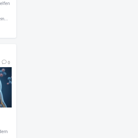
elfen
ein
0
dern