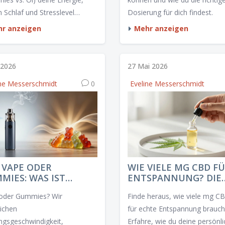
n Schlaf und Stresslevel
Dosierung für dich findest.
lussen. Inklusive Vergleich zu
r anzeigen
Mehr anzeigen
Gummies.
i 2026
27 Mai 2026
ine Messerschmidt
0
Eveline Messerschmidt
 VAPE ODER
WIE VIELE MG CBD F
MIES: WAS IST
ENTSPANNUNG? DIE
SER FÜR DICH?
RICHTIGE DOSIS FIN
oder Gummies? Wir
Finde heraus, wie viele mg C
RGLEICH 2026)
eichen
für echte Entspannung brauch
ngsgeschwindigkeit,
Erfahre, wie du deine persönl