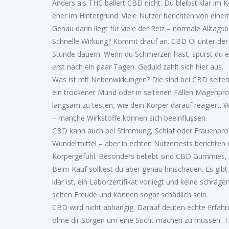
Anders als THC ballert CBD nicht. Du bleibst klar im 
eher im Hintergrund. Viele Nutzer berichten von ein
Genau darin liegt für viele der Reiz – normale Allta
Schnelle Wirkung? Kommt drauf an. CBD Öl unter der
Stunde dauern. Wenn du Schmerzen hast, spürst du
erst nach ein paar Tagen. Geduld zahlt sich hier aus.
Was ist mit Nebenwirkungen? Die sind bei CBD selten,
ein trockener Mund oder in seltenen Fällen Magenprob
langsam zu testen, wie dein Körper darauf reagiert.
– manche Wirkstoffe können sich beeinflussen.
CBD kann auch bei Stimmung, Schlaf oder Frauenprobl
Wundermittel – aber in echten Nutzertests berichten 
Körpergefühl. Besonders beliebt sind CBD Gummies, w
Beim Kauf solltest du aber genau hinschauen. Es gib
klar ist, ein Laborzertifikat vorliegt und keine schr
selten Freude und können sogar schädlich sein.
CBD wird nicht abhängig. Darauf deuten echte Erfahr
ohne dir Sorgen um eine Sucht machen zu müssen. Tro