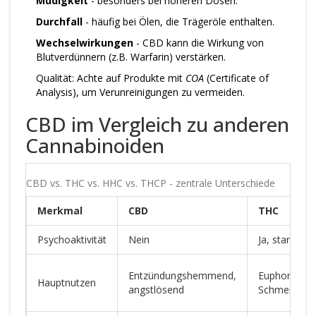
Müdigkeit
- besonders bei höheren Dosen.
Durchfall
- häufig bei Ölen, die Trägeröle enthalten.
Wechselwirkungen
- CBD kann die Wirkung von
Blutverdünnern (z.B. Warfarin) verstärken.
Qualität: Achte auf Produkte mit
COA
(Certificate of
Analysis), um Verunreinigungen zu vermeiden.
CBD im Vergleich zu anderen
Cannabinoiden
CBD vs. THC vs. HHC vs. THCP - zentrale Unterschiede
Merkmal
CBD
THC
Psychoaktivität
Nein
Ja, stark
Entzündungshemmend,
Euphorie,
Hauptnutzen
angstlösend
Schmerz