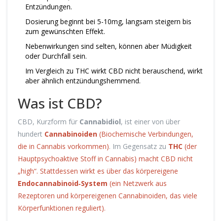
Entzündungen.
Dosierung beginnt bei 5-10mg, langsam steigern bis
zum gewünschten Effekt.
Nebenwirkungen sind selten, können aber Müdigkeit
oder Durchfall sein.
Im Vergleich zu THC wirkt CBD nicht berauschend, wirkt
aber ähnlich entzündungshemmend.
Was ist CBD?
CBD, Kurzform für
Cannabidiol
, ist einer von über
hundert
Cannabinoiden
(
Biochemische Verbindungen,
die in Cannabis vorkommen
)
. Im Gegensatz zu
THC
(
der
Hauptpsychoaktive Stoff in Cannabis
) macht CBD nicht
„high“. Stattdessen wirkt es über das körpereigene
Endocannabinoid‑System
(
ein Netzwerk aus
Rezeptoren und körpereigenen Cannabinoiden, das viele
Körperfunktionen reguliert
)
.