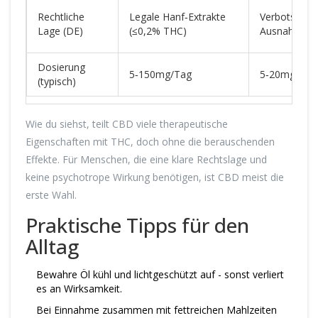
Rechtliche
Legale Hanf‑Extrakte
Verbotsobjek
Lage (DE)
(≤0,2% THC)
Ausnahmeme
Dosierung
5‑150mg/Tag
5‑20mg/Tag
(typisch)
Wie du siehst, teilt CBD viele therapeutische
Eigenschaften mit THC, doch ohne die berauschenden
Effekte. Für Menschen, die eine klare Rechtslage und
keine psychotrope Wirkung benötigen, ist CBD meist die
erste Wahl.
Praktische Tipps für den
Alltag
Bewahre Öl kühl und lichtgeschützt auf - sonst verliert
es an Wirksamkeit.
Bei Einnahme zusammen mit fettreichen Mahlzeiten