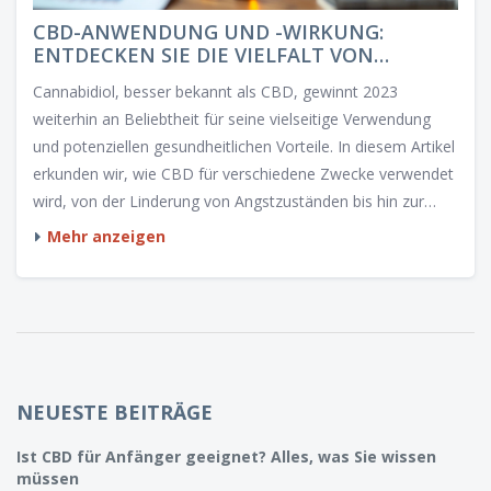
CBD-ANWENDUNG UND -WIRKUNG:
ENTDECKEN SIE DIE VIELFALT VON
CANNABIDIOL 2023
Cannabidiol, besser bekannt als CBD, gewinnt 2023
weiterhin an Beliebtheit für seine vielseitige Verwendung
und potenziellen gesundheitlichen Vorteile. In diesem Artikel
erkunden wir, wie CBD für verschiedene Zwecke verwendet
wird, von der Linderung von Angstzuständen bis hin zur
Unterstützung bei Schlafproblemen. Wir blicken auch auf
Mehr anzeigen
aktuelle Forschungen und personalisierte Erlebnisse, die die
Faszination für CBD verstärken.
NEUESTE BEITRÄGE
Ist CBD für Anfänger geeignet? Alles, was Sie wissen
müssen