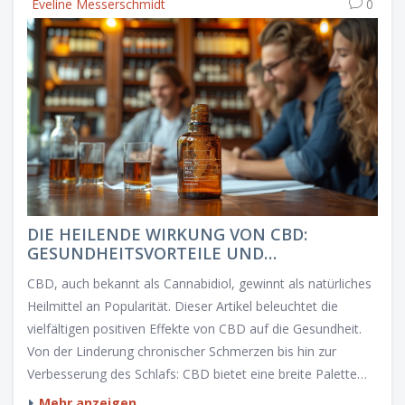
Eveline Messerschmidt
0
DIE HEILENDE WIRKUNG VON CBD:
GESUNDHEITSVORTEILE UND
ANWENDUNGSTIPPS
CBD, auch bekannt als Cannabidiol, gewinnt als natürliches
Heilmittel an Popularität. Dieser Artikel beleuchtet die
vielfältigen positiven Effekte von CBD auf die Gesundheit.
Von der Linderung chronischer Schmerzen bis hin zur
Verbesserung des Schlafs: CBD bietet eine breite Palette
gesundheitlicher Vorteile. Darüber hinaus gebe ich Tipps zur
Mehr anzeigen