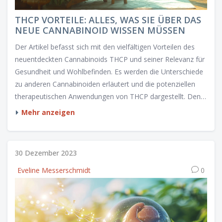
THCP VORTEILE: ALLES, WAS SIE ÜBER DAS
NEUE CANNABINOID WISSEN MÜSSEN
Der Artikel befasst sich mit den vielfältigen Vorteilen des
neuentdeckten Cannabinoids THCP und seiner Relevanz für
Gesundheit und Wohlbefinden. Es werden die Unterschiede
zu anderen Cannabinoiden erläutert und die potenziellen
therapeutischen Anwendungen von THCP dargestellt. Denn
obwohl sich die Forschung noch in den Anfängen befindet,
Mehr anzeigen
weckt dieses Cannabinoid mit seiner erstaunlich hohen
Potenz großes Interesse.
30 Dezember 2023
Eveline Messerschmidt
0