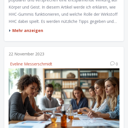
Körper und Geist. In diesem Artikel werde ich erklären, wie
HHC-Gummis funktionieren, und welche Rolle der Wirkstoff
HHC dabei spielt. Es werden nützliche Tipps gegeben und
interessante Fakten beleuchtet, wie man diese
Mehr anzeigen
Gummibonbons am besten einsetzt. Ich freue mich darauf,
euch mehr über diese spannende Möglichkeit der
natürlichen Unterstützung eurer Entspannung zu erzählen!
22 November 2023
Eveline Messerschmidt
0