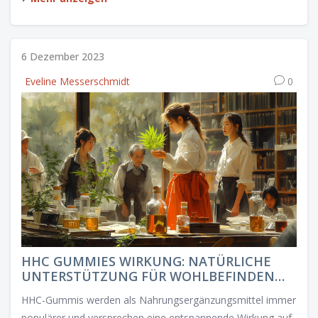
sicheren Anwendung und persönliche Einblicke, wie CBD
meinem Alltag mehr Gelassenheit verleiht.
6 Dezember 2023
Eveline Messerschmidt
0
HHC GUMMIES WIRKUNG: NATÜRLICHE
UNTERSTÜTZUNG FÜR WOHLBEFINDEN
UND ENTSPANNUNG
HHC-Gummis werden als Nahrungsergänzungsmittel immer
populärer und versprechen eine entspannende Wirkung auf