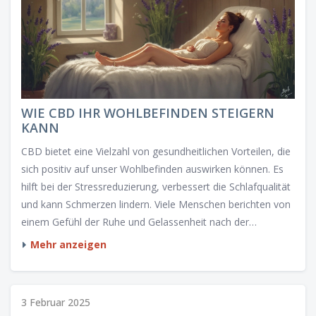
WIE CBD IHR WOHLBEFINDEN STEIGERN
KANN
CBD bietet eine Vielzahl von gesundheitlichen Vorteilen, die
sich positiv auf unser Wohlbefinden auswirken können. Es
hilft bei der Stressreduzierung, verbessert die Schlafqualität
und kann Schmerzen lindern. Viele Menschen berichten von
einem Gefühl der Ruhe und Gelassenheit nach der
Einnahme. Diese Eigenschaften machen CBD zu einer
Mehr anzeigen
beliebten natürlichen Ergänzung im täglichen Leben.
3 Februar 2025