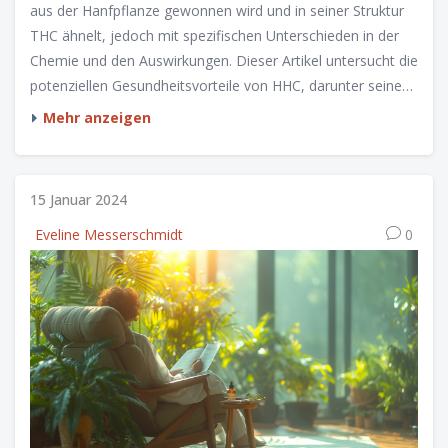
aus der Hanfpflanze gewonnen wird und in seiner Struktur
THC ähnelt, jedoch mit spezifischen Unterschieden in der
Chemie und den Auswirkungen. Dieser Artikel untersucht die
potenziellen Gesundheitsvorteile von HHC, darunter seine
Wirkungen auf Schmerzlinderung, Angstreduzierung und
Mehr anzeigen
mögliche neuroprotektive Eigenschaften. Durch die Analyse
von Studien und Expertenmeinungen bietet dieser Artikel
einen tiefen Einblick in die Anwendung und Sicherheit von
15 Januar 2024
HHC.
Eveline Messerschmidt
0