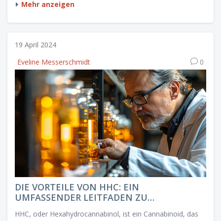
Nahrungsmittelergänzungen und Lebensstiländerungen, die
Mehr anzeigen
auf natürliche Weise Stress abbauen und das Wohlbefinden
verbessern können.
19 April 2024
Eveline Messerschmidt
0
DIE VORTEILE VON HHC: EIN
UMFASSENDER LEITFADEN ZU
GESUNDHEIT UND WOHLBEFINDEN
HHC, oder Hexahydrocannabinol, ist ein Cannabinoid, das