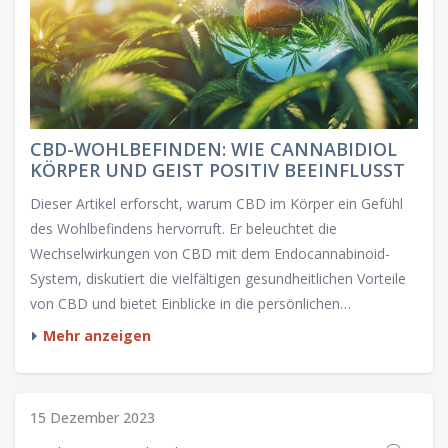
CBD-WOHLBEFINDEN: WIE CANNABIDIOL
KÖRPER UND GEIST POSITIV BEEINFLUSST
Dieser Artikel erforscht, warum CBD im Körper ein Gefühl
des Wohlbefindens hervorruft. Er beleuchtet die
Wechselwirkungen von CBD mit dem Endocannabinoid-
System, diskutiert die vielfältigen gesundheitlichen Vorteile
von CBD und bietet Einblicke in die persönlichen
Erfahrungen von Anwendern. Zudem gibt der Artikel
Mehr anzeigen
praktische Tipps für den Einsatz von CBD und stellt
interessante Fakten rund um dieses faszinierende
Naturprodukt zur Verfügung.
15 Dezember 2023