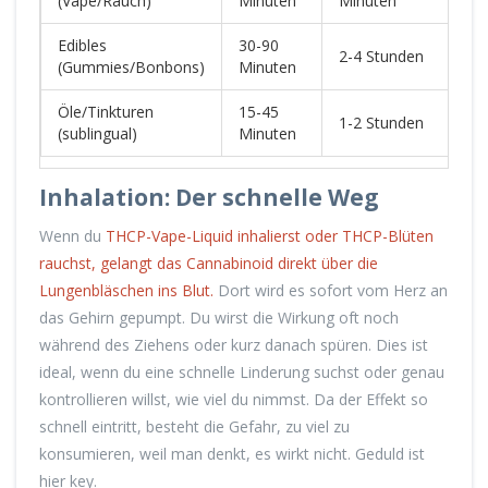
(Vape/Rauch)
Minuten
Minuten
Edibles
30-90
2-4 Stunden
6-
(Gummies/Bonbons)
Minuten
Öle/Tinkturen
15-45
1-2 Stunden
4-
(sublingual)
Minuten
Inhalation: Der schnelle Weg
Wenn du
THCP-Vape-Liquid
inhalierst oder
THCP-Blüten
rauchst, gelangt das Cannabinoid direkt über die
Lungenbläschen ins Blut.
Dort wird es sofort vom Herz an
das Gehirn gepumpt. Du wirst die Wirkung oft noch
während des Ziehens oder kurz danach spüren. Dies ist
ideal, wenn du eine schnelle Linderung suchst oder genau
kontrollieren willst, wie viel du nimmst. Da der Effekt so
schnell eintritt, besteht die Gefahr, zu viel zu
konsumieren, weil man denkt, es wirkt nicht. Geduld ist
hier key.