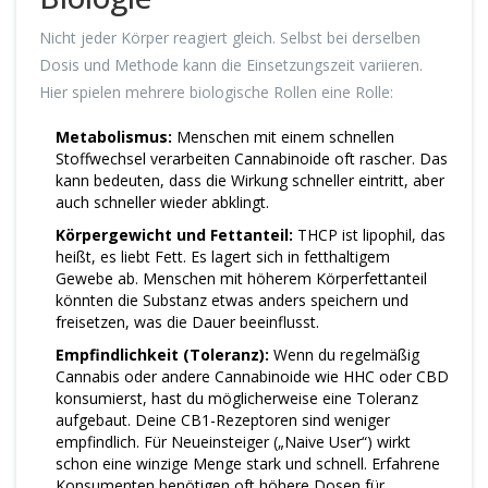
Nicht jeder Körper reagiert gleich. Selbst bei derselben
Dosis und Methode kann die Einsetzungszeit variieren.
Hier spielen mehrere biologische Rollen eine Rolle:
Metabolismus:
Menschen mit einem schnellen
Stoffwechsel verarbeiten Cannabinoide oft rascher. Das
kann bedeuten, dass die Wirkung schneller eintritt, aber
auch schneller wieder abklingt.
Körpergewicht und Fettanteil:
THCP ist lipophil, das
heißt, es liebt Fett. Es lagert sich in fetthaltigem
Gewebe ab. Menschen mit höherem Körperfettanteil
könnten die Substanz etwas anders speichern und
freisetzen, was die Dauer beeinflusst.
Empfindlichkeit (Toleranz):
Wenn du regelmäßig
Cannabis oder andere Cannabinoide wie HHC oder CBD
konsumierst, hast du möglicherweise eine Toleranz
aufgebaut. Deine CB1-Rezeptoren sind weniger
empfindlich. Für Neueinsteiger („Naive User“) wirkt
schon eine winzige Menge stark und schnell. Erfahrene
Konsumenten benötigen oft höhere Dosen für