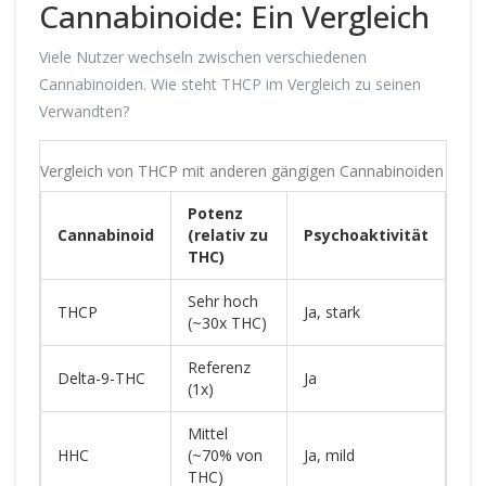
Cannabinoide: Ein Vergleich
Viele Nutzer wechseln zwischen verschiedenen
Cannabinoiden. Wie steht THCP im Vergleich zu seinen
Verwandten?
Vergleich von THCP mit anderen gängigen Cannabinoiden
Potenz
Ty
Cannabinoid
(relativ zu
Psychoaktivität
An
THC)
Sehr hoch
Rel
THCP
Ja, stark
(~30x THC)
Sch
Referenz
All
Delta-9-THC
Ja
(1x)
Med
Mittel
Lic
HHC
(~70% von
Ja, mild
En
THC)