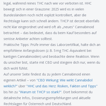
legal, während reines THC nach wie vor verboten ist. HHC
bewegt sich in einer Grauzone: 2025 wird es in vielen
Bundesländern noch nicht explizit kontrolliert, aber die
Rechtslage kann sich schnell ändern. THCP ist derzeit ebenfalls
nicht klar eingeordnet und wird oft als „neues“ Cannabinoid
betrachtet – das bedeutet, dass du beim Kauf besonders auf
seriöse Anbieter achten solltest.
Praktische Tipps: Prüfe immer das Laborzertifikat, halte dich an
empfohlene Anfangsdosen (z. B. 5 mg THC‑Äquivalent bei
kantigen Cannabinoiden) und beobachte deine Reaktion. Wenn
du unsicher bist, starte mit CBD und steigere dich nur, wenn du
dich wohl fühlst.
Auf unserer Seite findest du zu jedem Cannabinoid einen
eigenen Artikel – von
"CBD Wirkung: Wie wirkt Cannabidiol
wirklich?"
über
"HHC und das Herz: Risiken, Fakten und Tipps"
bis hin zu
"Warum ist THCP so stark?"
. Dort bekommst du
detailreiche Infos, Dosierungsempfehlungen und aktuelle
Rechtslagen für Österreich und Deutschland.