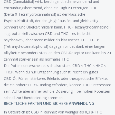
CBD (Cannabidiol) wirkt beruhigend, schmerzlindernd und
entzündungshemmend, ohne ein High zu erzeugen. THC
(Delta‑9‑Tetrahydrocannabinol) ist der klassische
Psycho‑Kraftstoff, der das „High“ auslöst und gleichzeitig
Schmerz und Übelkeit mildern kann. HHC (Hexahydrocannabinol)
liegt potenziell zwischen CBD und THC – es ist leicht
psychoaktiv, aber meist milder als klassisches THC. THCP
(Tetrahydrocannabiphorol) dagegen bindet dank einer langen
Alkylkette besonders stark an den CB1‑Rezeptor und kann bis zu
zehnmal stärker sein als normales THC.
Die Potenz unterscheidet sich also stark: CBD < THC < HHC <
THCP. Wenn du nur Entspannung suchst, reicht ein gutes
CBD‑Öl. Für ein stärkeres Erlebnis oder therapeutische Effekte,
die ein höheres CB1‑Binding erfordern, könnte THCP interessant
sein. Achte aber immer auf die Dosierung – bei hohen Potenzen
schnell zur Überdosierung kommen.
RECHTLICHE FAKTEN UND SICHERE ANWENDUNG
In Österreich ist CBD in Reinheit von weniger als 0,3 % THC