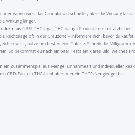
der Vapen wirkt das Cannabinoid schneller, aber die Wirkung lässt s
die Wirkung länger.
odukte bis 0,3 % THC legal, THC‑haltige Produkte nur mit ärztlicher
ie Rechtslage oft in der Grauzone – informiere dich, bevor du kaufst.
eichen willst, nutze am besten eine Tabelle: Schreib die Milligramm‑
in. So bekommst du nach ein paar Tests ein klares Bild, welches Pro
ern ein Zusammenspiel aus Menge, Einnahmeart und individueller Reakt
 ein CBD‑Fan, ein THC‑Liebhaber oder ein THCP‑Neugieriger bist.