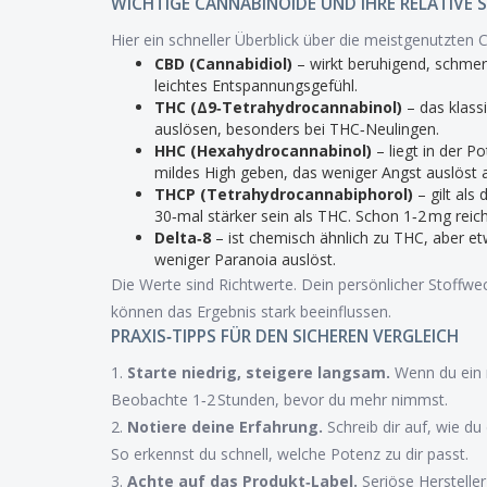
WICHTIGE CANNABINOIDE UND IHRE RELATIVE 
Hier ein schneller Überblick über die meistgenutzten 
CBD (Cannabidiol)
– wirkt beruhigend, schmerz
leichtes Entspannungsgefühl.
THC (Δ9‑Tetrahydrocannabinol)
– das klass
auslösen, besonders bei THC‑Neulingen.
HHC (Hexahydrocannabinol)
– liegt in der 
mildes High geben, das weniger Angst auslöst a
THCP (Tetrahydrocannabiphorol)
– gilt als
30‑mal stärker sein als THC. Schon 1‑2 mg reic
Delta‑8
– ist chemisch ähnlich zu THC, aber et
weniger Paranoia auslöst.
Die Werte sind Richtwerte. Dein persönlicher Stoffwe
können das Ergebnis stark beeinflussen.
PRAXIS‑TIPPS FÜR DEN SICHEREN VERGLEICH
1.
Starte niedrig, steigere langsam.
Wenn du ein n
Beobachte 1‑2 Stunden, bevor du mehr nimmst.
2.
Notiere deine Erfahrung.
Schreib dir auf, wie du
So erkennst du schnell, welche Potenz zu dir passt.
3.
Achte auf das Produkt‑Label.
Seriöse Hersteller