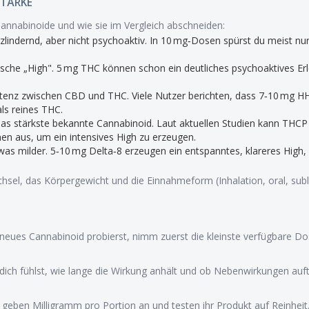
STÄRKE
Cannabinoide und wie sie im Vergleich abschneiden:
lindernd, aber nicht psychoaktiv. In 10 mg‑Dosen spürst du meist nur
ische „High". 5 mg THC können schon ein deutliches psychoaktives Erl
Potenz zwischen CBD und THC. Viele Nutzer berichten, dass 7‑10 mg H
ls reines THC.
 das stärkste bekannte Cannabinoid. Laut aktuellen Studien kann THCP 
hen aus, um ein intensives High zu erzeugen.
was milder. 5‑10 mg Delta‑8 erzeugen ein entspanntes, klareres High,
chsel, das Körpergewicht und die Einnahmeform (Inhalation, oral, subl
eues Cannabinoid probierst, nimm zuerst die kleinste verfügbare Dos
 dich fühlst, wie lange die Wirkung anhält und ob Nebenwirkungen auft
 geben Milligramm pro Portion an und testen ihr Produkt auf Reinheit