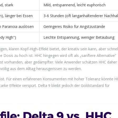
d, stark
Mild, entspannend, leicht euphorisch
n), länger bei Essen
3-6 Stunden (oft langanhaltenderer Nachhal
 Paranoia auslösen
Geringeres Risiko für Angstzustände
dy High")
Leichte Entspannung, weniger Betäubung
gen, klaren Kopf-High-Effekt bietet, der kreativ sein kann, aber schnell
Dosis zu hoch ist. HHC hingegen wird oft als „sanftere Alternative“
ie ist vorhanden, aber gedämpfter. Viele Anwender schätzen HHC daher 
öllig aus dem Alltag herausgerissen zu werden.
iv ist. Für einen erfahrenen Konsumenten mit hoher Toleranz könnte 
rke Effekte verspürt. Delta 9 bleibt jedoch der Goldstandard für