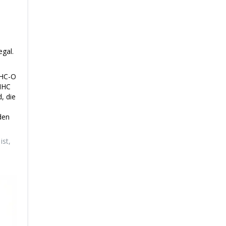
egal.
THC-O
 HHC
, die
den
ist,