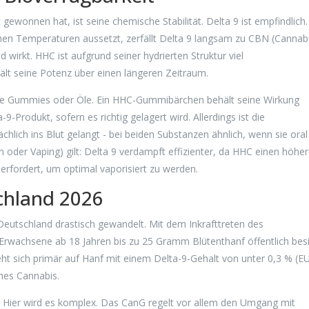
ewonnen hat, ist seine chemische Stabilität. Delta 9 ist empfindlich.
ohen Temperaturen aussetzt, zerfällt Delta 9 langsam zu CBN (Cannabi
 wirkt. HHC ist aufgrund seiner hydrierten Struktur viel
ält seine Potenz über einen längeren Zeitraum.
wie Gummies oder Öle. Ein HHC-Gummibärchen behält seine Wirkung
9-Produkt, sofern es richtig gelagert wird. Allerdings ist die
ächlich ins Blut gelangt - bei beiden Substanzen ähnlich, wenn sie oral
oder Vaping) gilt: Delta 9 verdampft effizienter, da HHC einen höhe
rfordert, um optimal vaporisiert zu werden.
schland 2026
Deutschland drastisch gewandelt. Mit dem Inkrafttreten des
Erwachsene ab 18 Jahren bis zu 25 Gramm Blütenthanf öffentlich bes
eht sich primär auf Hanf mit einem Delta-9-Gehalt von unter 0,3 % (E
hes Cannabis.
? Hier wird es komplex. Das CanG regelt vor allem den Umgang mit