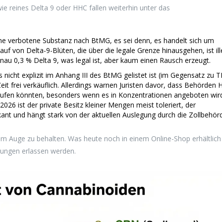
wie reines Delta 9 oder HHC fallen weiterhin unter das
ine verbotene Substanz nach BtMG, es sei denn, es handelt sich um
uf von Delta-9-Blüten, die über die legale Grenze hinausgehen, ist ill
nau 0,3 % Delta 9, was legal ist, aber kaum einen Rausch erzeugt.
 nicht explizit im Anhang III des BtMG gelistet ist (im Gegensatz zu 
eit frei verkäuflich. Allerdings warnen Juristen davor, dass Behörden
stufen könnten, besonders wenn es in Konzentrationen angeboten wird
2026 ist der private Besitz kleiner Mengen meist toleriert, der
iskant und hängt stark von der aktuellen Auslegung durch die Zollbehör
im Auge zu behalten. Was heute noch in einem Online-Shop erhältlich 
nungen erlassen werden.