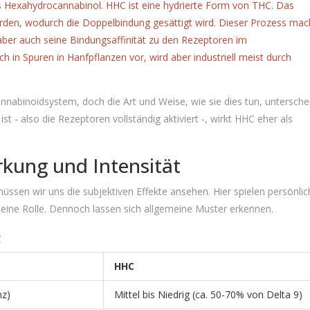
s
Hexahydrocannabinol
. HHC ist eine hydrierte Form von THC. Das
den, wodurch die Doppelbindung gesättigt wird. Dieser Prozess mac
 aber auch seine Bindungsaffinität zu den Rezeptoren im
in Spuren in Hanfpflanzen vor, wird aber industriell meist durch
nabinoidsystem, doch die Art und Weise, wie sie dies tun, untersche
st - also die Rezeptoren vollständig aktiviert -, wirkt HHC eher als
irkung und Intensität
üssen wir uns die subjektiven Effekte ansehen. Hier spielen persönli
ine Rolle. Dennoch lassen sich allgemeine Muster erkennen.
C
HHC
nz)
Mittel bis Niedrig (ca. 50-70% von Delta 9)