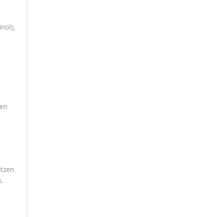
nol),
ren
itzen
U-