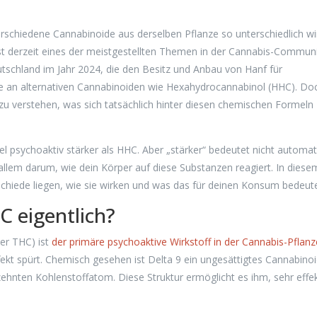
rschiedene Cannabinoide aus derselben Pflanze so unterschiedlich w
ist derzeit eines der meistgestellten Themen in der Cannabis-Communi
tschland im Jahr 2024, die den Besitz und Anbau von Hanf für
esse an alternativen Cannabinoiden wie Hexahydrocannabinol (HHC). Do
g zu verstehen, was sich tatsächlich hinter diesen chemischen Formeln
gel psychoaktiv stärker als HHC. Aber „stärker“ bedeutet nicht automat
allem darum, wie dein Körper auf diese Substanzen reagiert. In diese
schiede liegen, wie sie wirken und was das für deinen Konsum bedeute
C eigentlich?
er THC) ist
der primäre psychoaktive Wirkstoff in der Cannabis-Pflanz
fekt spürt. Chemisch gesehen ist Delta 9 ein ungesättigtes Cannabinoi
nten Kohlenstoffatom. Diese Struktur ermöglicht es ihm, sehr effek