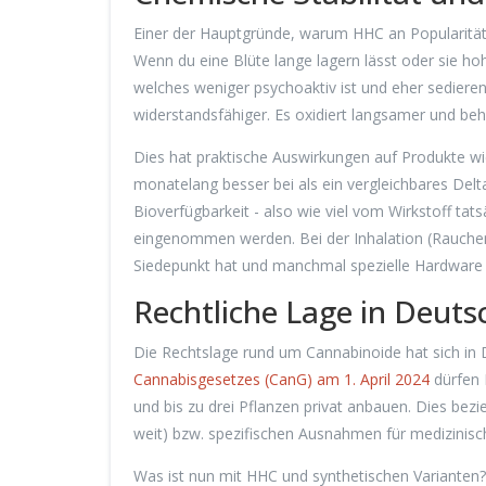
Einer der Hauptgründe, warum HHC an Popularität g
Wenn du eine Blüte lange lagern lässt oder sie h
welches weniger psychoaktiv ist und eher sedierend
widerstandsfähiger. Es oxidiert langsamer und beh
Dies hat praktische Auswirkungen auf Produkte 
monatelang besser bei als ein vergleichbares Delta-
Bioverfügbarkeit - also wie viel vom Wirkstoff tats
eingenommen werden. Bei der Inhalation (Rauchen 
Siedepunkt hat und manchmal spezielle Hardware e
Rechtliche Lage in Deut
Die Rechtslage rund um Cannabinoide hat sich in 
Cannabisgesetzes (CanG)
am 1. April 2024
dürfen 
und bis zu drei Pflanzen privat anbauen. Dies bezi
weit) bzw. spezifischen Ausnahmen für medizinisc
Was ist nun mit HHC und synthetischen Varianten