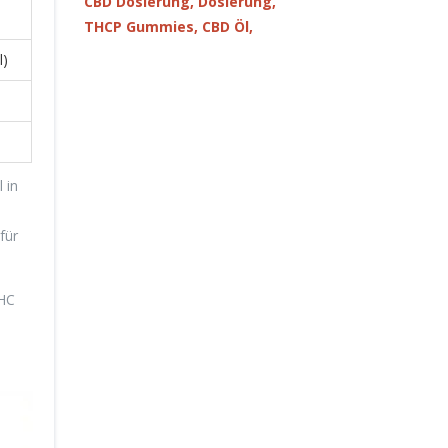
CBD Dosierung,
Dosierung,
THCP Gummies,
CBD Öl,
l)
 in
für
HHC