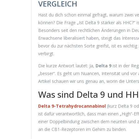
VERGLEICH
Hast du dich schon einmal gefragt, warum zwei ve
können? Die Frage „Ist Delta 9 stärker als HHC?“ 
Besonders seit den rechtlichen Änderungen in Deu
Erwachsene liberalisiert haben, steigt das Inter
bevor du zur nächsten Sorte greifst, ist es wichti
verbirgt.
Die kurze Antwort lautet: Ja,
Delta 9
ist in der Re
„besser“. Es geht um Nuancen, Intensität und vor 
Artikel schauen wir uns genau an, worin die Unter
Was sind Delta 9 und HH
Delta 9-Tetrahydrocannabinol
(kurz Delta 9 od
ist dafür verantwortlich, dass man einen „High“-Ef
einer Doppelbindung zwischen dem neunten und zeh
an die CB1-Rezeptoren im Gehirn zu binden.