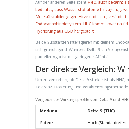
Auf der anderen Seite steht
HHC
, auch bekannt al
bedeutet, dass Wasserstoffatome hinzugefügt wur
Molekül stabiler gegen Hitze und Licht, verändert
Endocannabinoidsystem. HHC kommt zwar natürlich 
Hydrierung aus CBD hergestellt.
Beide Substanzen interagieren mit deinem Endocan
sich grundlegend. Während Delta 9 ein Vollagonist i
partieller Agonist mit geringerer Affinität.
Der direkte Vergleich: W
Um zu verstehen, ob Delta 9 stärker ist als HHC, m
Toleranz, Dosierung und Verabreichungsmethode e
Vergleich der Wirkungsprofile von Delta 9 und HH
Merkmal
Delta 9 (THC)
Potenz
Hoch (Standardrefere