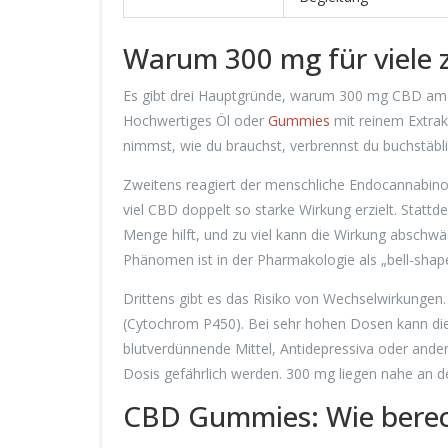
Warum 300 mg für viele z
Es gibt drei Hauptgründe, warum 300 mg CBD am Ta
Hochwertiges Öl oder
Gummies
mit reinem Extrak
nimmst, wie du brauchst, verbrennst du buchstäbli
Zweitens reagiert der menschliche Endocannabinoi
viel CBD doppelt so starke Wirkung erzielt. Stattde
Menge hilft, und zu viel kann die Wirkung absch
Phänomen ist in der Pharmakologie als „bell-sha
Drittens gibt es das Risiko von Wechselwirkungen.
(Cytochrom P450). Bei sehr hohen Dosen kann d
blutverdünnende Mittel, Antidepressiva oder ande
Dosis gefährlich werden. 300 mg liegen nahe an de
CBD Gummies: Wie berech