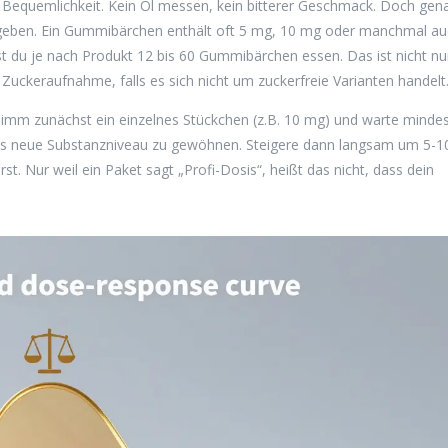
Bequemlichkeit. Kein Öl messen, kein bitterer Geschmack. Doch gen
orgegeben. Ein Gummibärchen enthält oft 5 mg, 10 mg oder manchmal a
u je nach Produkt 12 bis 60 Gummibärchen essen. Das ist nicht nu
Zuckeraufnahme, falls es sich nicht um zuckerfreie Varianten handelt
Nimm zunächst ein einzelnes Stückchen (z.B. 10 mg) und warte minde
das neue Substanzniveau zu gewöhnen. Steigere dann langsam um 5-
st. Nur weil ein Paket sagt „Profi-Dosis“, heißt das nicht, dass dein