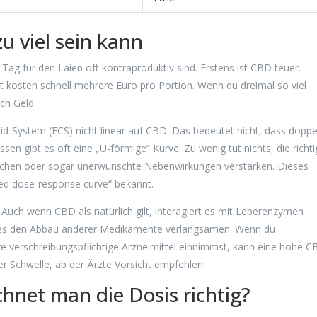
u viel sein kann
g für den Laien oft kontraproduktiv sind. Erstens ist CBD teuer.
t kosten schnell mehrere Euro pro Portion. Wenn du dreimal so viel
ch Geld.
d-System (ECS) nicht linear auf CBD. Das bedeutet nicht, dass doppe
ssen gibt es oft eine „U-förmige“ Kurve: Zu wenig tut nichts, die richt
wächen oder sogar unerwünschte Nebenwirkungen verstärken. Dieses
ped dose-response curve“ bekannt.
 Auch wenn CBD als natürlich gilt, interagiert es mit Leberenzymen
ies den Abbau anderer Medikamente verlangsamen. Wenn du
re verschreibungspflichtige Arzneimittel einnimmst, kann eine hohe C
r Schwelle, ab der Ärzte Vorsicht empfehlen.
net man die Dosis richtig?