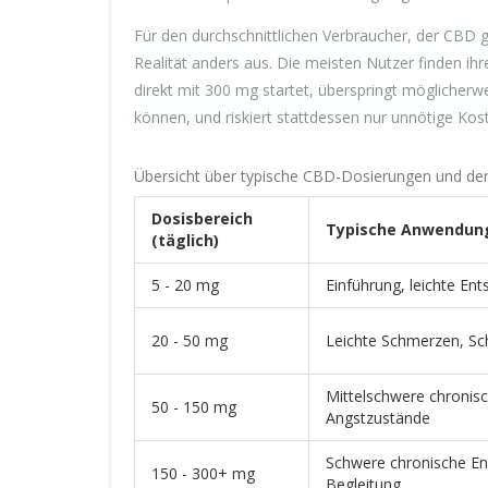
Für den durchschnittlichen Verbraucher, der CBD 
Realität anders aus. Die meisten Nutzer finden i
direkt mit 300 mg startet, überspringt möglicherwei
können, und riskiert stattdessen nur unnötige K
Übersicht über typische CBD-Dosierungen und d
Dosisbereich
Typische Anwendun
(täglich)
5 - 20 mg
Einführung, leichte En
20 - 50 mg
Leichte Schmerzen, Sc
Mittelschwere chronis
50 - 150 mg
Angstzustände
Schwere chronische En
150 - 300+ mg
Begleitung