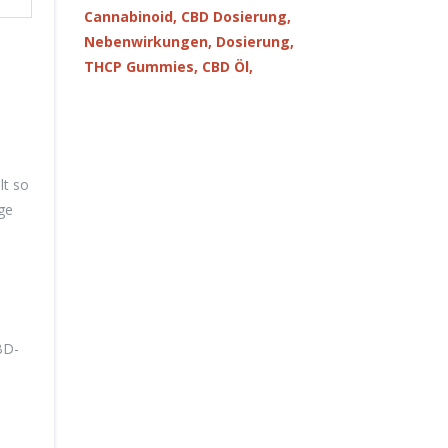
Cannabinoid,
CBD Dosierung,
Nebenwirkungen,
Dosierung,
THCP Gummies,
CBD Öl,
lt so
ige
BD-