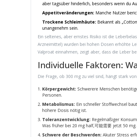
aber tagsüber hinderlich, besonders wenn du Aut
Appetitveränderungen:
Manche Nutzer berich
Trockene Schleimhäute:
Bekannt als „Cotton
unangenehm sein.
Ein seltenes, aber ernstes Risiko ist die Leberbelas
Arzneimittel) wurden bei hohen Dosen erhöhte Lebe
Valproat einnahmen, zeigt aber, dass die Leber bei
Individuelle Faktoren: W
Die Frage, ob 300 mg zu viel sind, hängt stark von
Körpergewicht:
Schwerere Menschen benötigen
Personen.
Metabolismus:
Ein schneller Stoffwechsel baut
höhere Dosis nötig ist.
Toleranzentwicklung:
Regelmäßiger Konsum ka
Was früher bei 20 mg half,可能需要 jetzt 50 mg.
Schwere der Beschwerden:
Akuter Stress er