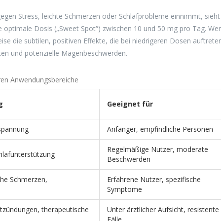
gegen Stress, leichte Schmerzen oder Schlafprobleme einnimmt, sieht
hre optimale Dosis („Sweet Spot“) zwischen 10 und 50 mg pro Tag. Wer
se die subtilen, positiven Effekte, die bei niedrigeren Dosen auftrete
osten und potenzielle Magenbeschwerden.
eren Anwendungsbereiche
g
Geeignet für
tspannung
Anfänger, empfindliche Personen
Regelmäßige Nutzer, moderate
hlafunterstützung
Beschwerden
che Schmerzen,
Erfahrene Nutzer, spezifische
Symptome
tzündungen, therapeutische
Unter ärztlicher Aufsicht, resistente
Fälle