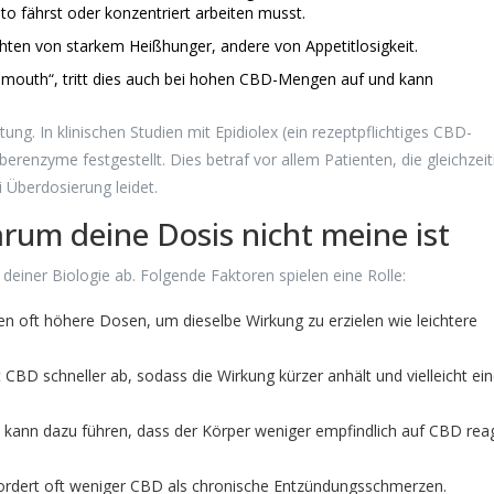
o fährst oder konzentriert arbeiten musst.
ten von starkem Heißhunger, andere von Appetitlosigkeit.
mouth“, tritt dies auch bei hohen CBD-Mengen auf und kann
tung. In klinischen Studien mit Epidiolex (ein rezeptpflichtiges CBD-
renzyme festgestellt. Dies betraf vor allem Patienten, die gleichzeit
 Überdosierung leidet.
arum deine Dosis nicht meine ist
 deiner Biologie ab. Folgende Faktoren spielen eine Rolle:
 oft höhere Dosen, um dieselbe Wirkung zu erzielen wie leichtere
 CBD schneller ab, sodass die Wirkung kürzer anhält und vielleicht ei
nn dazu führen, dass der Körper weniger empfindlich auf CBD reag
fordert oft weniger CBD als chronische Entzündungsschmerzen.