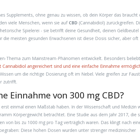
eines Supplements, ohne genau zu wissen, ob dein Körper das braucht
anden viele Menschen, wenn sie auf
CBD
(Cannabidiol) zurückgreifen. D
hetorische Spielerei - sie betrifft deine Gesundheit, deinen Geldbeutel
r die meisten gesunden Erwachsenen ist diese Dosis sicher, aber oft
schen-Thema zum Mainstream-Phänomen entwickelt. Besonders beliebt
t Cannabidiol angereichert sind und eine einfache Einnahme ermöglic
Wissen um die richtige Dosierung oft im Nebel. Viele greifen zur Faust
zutrifft.
iche Einnahme von 300 mg CBD?
 erst einmal einen Maßstab haben. In der Wissenschaft und Medizin w
amm Körpergewicht betrachtet. Eine Studie aus dem Jahr 2017, die s
sen von bis zu 1000 mg pro Tag verträglich waren. Das klingt nach ei
fer begraben: Diese hohen Dosen wurden unter strenger medizinischer