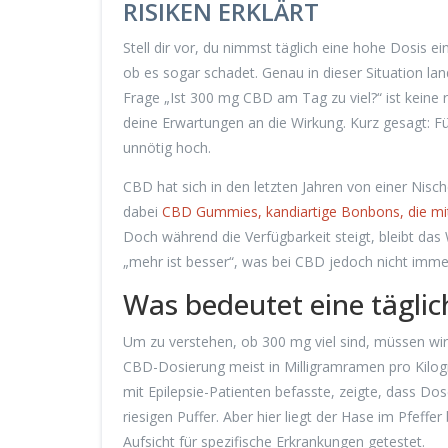
RISIKEN ERKLÄRT
Stell dir vor, du nimmst täglich eine hohe Dosis 
ob es sogar schadet. Genau in dieser Situation l
Frage „Ist 300 mg CBD am Tag zu viel?“ ist keine r
deine Erwartungen an die Wirkung. Kurz gesagt: Fü
unnötig hoch.
CBD hat sich in den letzten Jahren von einer Ni
dabei
CBD Gummies
,
kandiartige Bonbons, die mi
Doch während die Verfügbarkeit steigt, bleibt das 
„mehr ist besser“, was bei CBD jedoch nicht immer 
Was bedeutet eine tägl
Um zu verstehen, ob 300 mg viel sind, müssen wir
CBD-Dosierung meist in Milligramramen pro Kilogr
mit Epilepsie-Patienten befasste, zeigte, dass Do
riesigen Puffer. Aber hier liegt der Hase im Pfef
Aufsicht für spezifische Erkrankungen getestet.