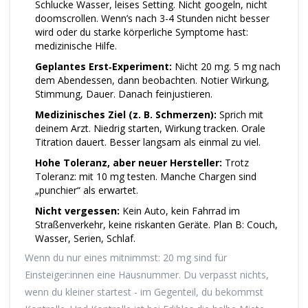
Schlucke Wasser, leises Setting. Nicht googeln, nicht
doomscrollen. Wenn’s nach 3-4 Stunden nicht besser
wird oder du starke körperliche Symptome hast:
medizinische Hilfe.
Geplantes Erst‑Experiment:
Nicht 20 mg. 5 mg nach
dem Abendessen, dann beobachten. Notier Wirkung,
Stimmung, Dauer. Danach feinjustieren.
Medizinisches Ziel (z. B. Schmerzen):
Sprich mit
deinem Arzt. Niedrig starten, Wirkung tracken. Orale
Titration dauert. Besser langsam als einmal zu viel.
Hohe Toleranz, aber neuer Hersteller:
Trotz
Toleranz: mit 10 mg testen. Manche Chargen sind
„punchier“ als erwartet.
Nicht vergessen:
Kein Auto, kein Fahrrad im
Straßenverkehr, keine riskanten Geräte. Plan B: Couch,
Wasser, Serien, Schlaf.
Wenn du nur eines mitnimmst: 20 mg sind für
Einsteiger:innen eine Hausnummer. Du verpasst nichts,
wenn du kleiner startest - im Gegenteil, du bekommst