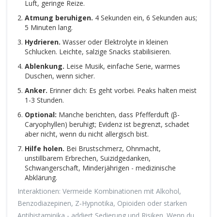
Luft, geringe Reize.
Atmung beruhigen.
4 Sekunden ein, 6 Sekunden aus;
5 Minuten lang.
Hydrieren.
Wasser oder Elektrolyte in kleinen
Schlucken. Leichte, salzige Snacks stabilisieren.
Ablenkung.
Leise Musik, einfache Serie, warmes
Duschen, wenn sicher.
Anker.
Erinner dich: Es geht vorbei. Peaks halten meist
1-3 Stunden.
Optional:
Manche berichten, dass Pfefferduft (β-
Caryophyllen) beruhigt; Evidenz ist begrenzt, schadet
aber nicht, wenn du nicht allergisch bist.
Hilfe holen.
Bei Brustschmerz, Ohnmacht,
unstillbarem Erbrechen, Suizidgedanken,
Schwangerschaft, Minderjährigen - medizinische
Abklärung.
Interaktionen: Vermeide Kombinationen mit Alkohol,
Benzodiazepinen, Z‑Hypnotika, Opioiden oder starken
Antihistaminika - addiert Sedierung und Risiken. Wenn du