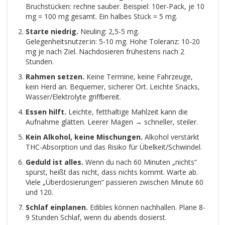
Bruchstücken: rechne sauber. Beispiel: 10er-Pack, je 10
mg = 100 mg gesamt. Ein halbes Stück = 5 mg.
Starte niedrig.
Neuling: 2,5-5 mg.
Gelegenheitsnutzer:in: 5-10 mg. Hohe Toleranz: 10-20
mg je nach Ziel. Nachdosieren frühestens nach 2
Stunden.
Rahmen setzen.
Keine Termine, keine Fahrzeuge,
kein Herd an. Bequemer, sicherer Ort. Leichte Snacks,
Wasser/Elektrolyte griffbereit.
Essen hilft.
Leichte, fetthaltige Mahlzeit kann die
Aufnahme glätten. Leerer Magen → schneller, steiler.
Kein Alkohol, keine Mischungen.
Alkohol verstärkt
THC-Absorption und das Risiko für Übelkeit/Schwindel.
Geduld ist alles.
Wenn du nach 60 Minuten „nichts“
spürst, heißt das nicht, dass nichts kommt. Warte ab.
Viele „Überdosierungen“ passieren zwischen Minute 60
und 120.
Schlaf einplanen.
Edibles können nachhallen. Plane 8-
9 Stunden Schlaf, wenn du abends dosierst.