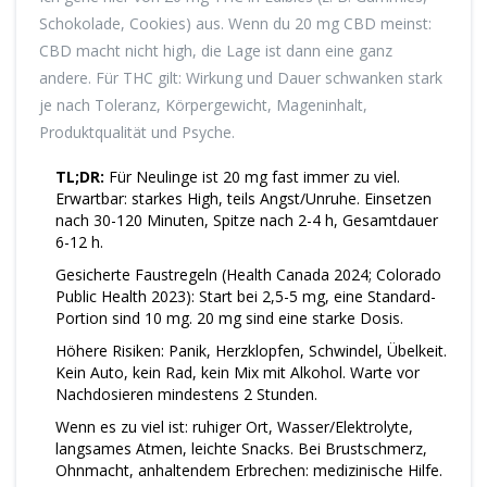
Schokolade, Cookies) aus. Wenn du 20 mg CBD meinst:
CBD macht nicht high, die Lage ist dann eine ganz
andere. Für THC gilt: Wirkung und Dauer schwanken stark
je nach Toleranz, Körpergewicht, Mageninhalt,
Produktqualität und Psyche.
TL;DR:
Für Neulinge ist 20 mg fast immer zu viel.
Erwartbar: starkes High, teils Angst/Unruhe. Einsetzen
nach 30-120 Minuten, Spitze nach 2-4 h, Gesamtdauer
6-12 h.
Gesicherte Faustregeln (Health Canada 2024; Colorado
Public Health 2023): Start bei 2,5-5 mg, eine Standard-
Portion sind 10 mg. 20 mg sind eine starke Dosis.
Höhere Risiken: Panik, Herzklopfen, Schwindel, Übelkeit.
Kein Auto, kein Rad, kein Mix mit Alkohol. Warte vor
Nachdosieren mindestens 2 Stunden.
Wenn es zu viel ist: ruhiger Ort, Wasser/Elektrolyte,
langsames Atmen, leichte Snacks. Bei Brustschmerz,
Ohnmacht, anhaltendem Erbrechen: medizinische Hilfe.