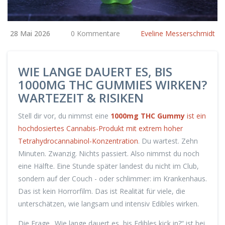
28 Mai 2026
0 Kommentare
Eveline Messerschmidt
WIE LANGE DAUERT ES, BIS
1000MG THC GUMMIES WIRKEN?
WARTEZEIT & RISIKEN
Stell dir vor, du nimmst eine
1000mg THC Gummy
ist
ein
hochdosiertes Cannabis-Produkt mit extrem hoher
Tetrahydrocannabinol-Konzentration
. Du wartest. Zehn
Minuten. Zwanzig. Nichts passiert. Also nimmst du noch
eine Hälfte. Eine Stunde später landest du nicht im Club,
sondern auf der Couch - oder schlimmer: im Krankenhaus.
Das ist kein Horrorfilm. Das ist Realität für viele, die
unterschätzen, wie langsam und intensiv Edibles wirken.
Die Frage „Wie lange dauert es, bis Edibles kick in?“ ist bei