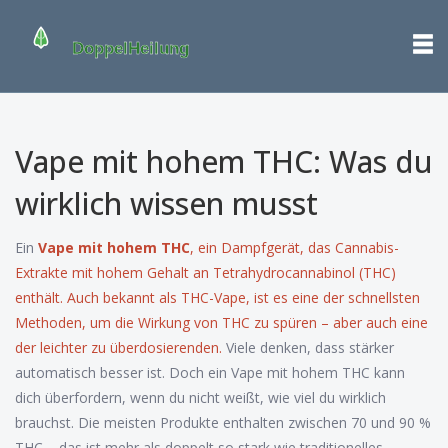
Vape mit hohem THC: Was du
wirklich wissen musst
Ein
Vape mit hohem THC
,
ein Dampfgerät, das Cannabis-
Extrakte mit hohem Gehalt an Tetrahydrocannabinol (THC)
enthält
. Auch bekannt als
THC-Vape
, ist es eine der schnellsten
Methoden, um die Wirkung von THC zu spüren – aber auch eine
der leichter zu überdosierenden.
Viele denken, dass stärker
automatisch besser ist. Doch ein Vape mit hohem THC kann
dich überfordern, wenn du nicht weißt, wie viel du wirklich
brauchst. Die meisten Produkte enthalten zwischen 70 und 90 %
THC – das ist mehr als doppelt so stark wie traditionelles