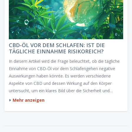
CBD-ÖL VOR DEM SCHLAFEN: IST DIE
TÄGLICHE EINNAHME RISIKOREICH?
In diesem Artikel wird die Frage beleuchtet, ob die tägliche
Einnahme von CBD-Öl vor dem Schlafengehen negative
Auswirkungen haben könnte. Es werden verschiedene
Aspekte von CBD und dessen Wirkung auf den Körper
untersucht, um ein klares Bild über die Sicherheit und
mögliche Gesundheitsvorteile zu vermitteln. Leserinnen und
Mehr anzeigen
Leser erhalten zudem praktische Tipps und interessante
Fakten zum Thema.