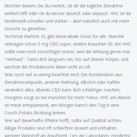
Wochen dauern, bis du merkst, ob dir die tägliche Einnahme
wirklich hilft oder ob du besser absetzt oder anpasst. HHC ist da
tendenziell schneller und stärker – aber natürlich auch mit mehr
Vorsicht zu genießen.
Nochmal Klartext: Es gibt keine ideale Dosis für alle. Manche
vertragen schon 5 mg CBD super, andere brauchen 30. Bei HHC
sollte man noch vorsichtiger testen, weil die Wirkung gerne mal
"reinhaut". Taste dich langsam ran, hör auf deinen Körper, und
wechsle die Produktsorte lieber nicht zu oft.
Was noch viel zu wenig beachtet wird: Die Kombination aus
Einnahmezeitpunkt, anderer Nahrung, Alkohol oder Kaffee
verändert alles. Abends CBD kann dich schläfriger machen,
morgens sorgt es bei manchen für mehr Fokus. HHC am Abend
ist meist entspannend, am Morgen kann's den Tag in eine
Couch-Potato-Richtung lenken.
Wer auf dauerhafte Effekte hofft, sollte auf Qualität achten.
Billige Produkte sind oft schlechter dosiert und enthalten
weniger Wirkstoff als draufsteht. Lies die Labordaten, möglichst