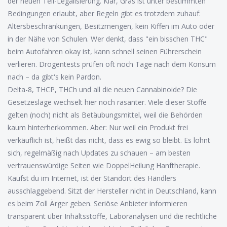
der neuen Teil-Legalisierung. Klar, Gras ist unter bestimmten
Bedingungen erlaubt, aber Regeln gibt es trotzdem zuhauf:
Altersbeschränkungen, Besitzmengen, kein Kiffen im Auto oder
in der Nähe von Schulen. Wer denkt, dass "ein bisschen THC"
beim Autofahren okay ist, kann schnell seinen Führerschein
verlieren. Drogentests prüfen oft noch Tage nach dem Konsum
nach – da gibt's kein Pardon.
Delta-8, THCP, THCh und all die neuen Cannabinoide? Die
Gesetzeslage wechselt hier noch rasanter. Viele dieser Stoffe
gelten (noch) nicht als Betäubungsmittel, weil die Behörden
kaum hinterherkommen. Aber: Nur weil ein Produkt frei
verkäuflich ist, heißt das nicht, dass es ewig so bleibt. Es lohnt
sich, regelmäßig nach Updates zu schauen – am besten
vertrauenswürdige Seiten wie DoppelHeilung Hanftherapie.
Kaufst du im Internet, ist der Standort des Händlers
ausschlaggebend. Sitzt der Hersteller nicht in Deutschland, kann
es beim Zoll Ärger geben. Seriöse Anbieter informieren
transparent über Inhaltsstoffe, Laboranalysen und die rechtliche