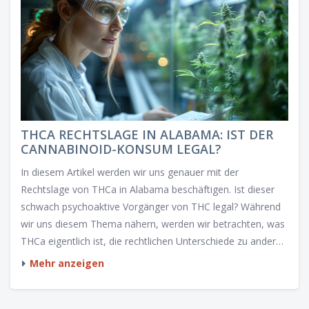
THCA RECHTSLAGE IN ALABAMA: IST DER
CANNABINOID-KONSUM LEGAL?
In diesem Artikel werden wir uns genauer mit der
Rechtslage von THCa in Alabama beschäftigen. Ist dieser
schwach psychoaktive Vorgänger von THC legal? Während
wir uns diesem Thema nähern, werden wir betrachten, was
THCa eigentlich ist, die rechtlichen Unterschiede zu anderen
Cannabinoiden und was das für Konsumenten in Alabama
Mehr anzeigen
bedeutet. Zudem geben wir Tipps und teilen vielleicht sogar
eine persoenliche Anekdote, wenn es passt.