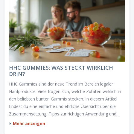
HHC GUMMIES: WAS STECKT WIRKLICH
DRIN?
HHC Gummies sind der neue Trend im Bereich legaler
Hanfprodukte. Viele fragen sich, welche Zutaten wirklich in
den beliebten bunten Gummis stecken. In diesem Artikel
findest du eine einfache und ehrliche Übersicht über die
Zusammensetzung, Tipps zur richtigen Anwendung und
worauf du beim Kauf achten solltest. Außerdem räumen wir
Mehr anzeigen
mit Mythen rund um HHC auf. Nach dem Lesen weißt du