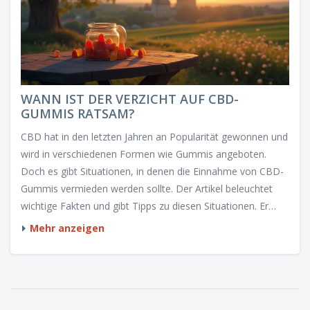
WANN IST DER VERZICHT AUF CBD-
GUMMIS RATSAM?
CBD hat in den letzten Jahren an Popularität gewonnen und
wird in verschiedenen Formen wie Gummis angeboten.
Doch es gibt Situationen, in denen die Einnahme von CBD-
Gummis vermieden werden sollte. Der Artikel beleuchtet
wichtige Fakten und gibt Tipps zu diesen Situationen. Er
informiert darüber, wie CBD in spezifischen Fällen
Mehr anzeigen
möglicherweise unerwünschte Wirkungen hervorrufen kann
und erläutert, wann es besser ist, den Konsum zu
überdenken.