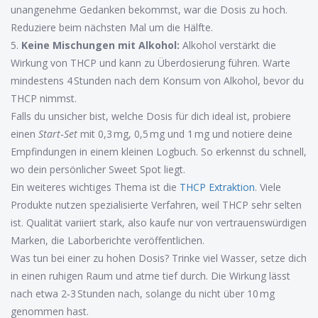
unangenehme Gedanken bekommst, war die Dosis zu hoch.
Reduziere beim nächsten Mal um die Hälfte.
5.
Keine Mischungen mit Alkohol:
Alkohol verstärkt die
Wirkung von THCP und kann zu Überdosierung führen. Warte
mindestens 4 Stunden nach dem Konsum von Alkohol, bevor du
THCP nimmst.
Falls du unsicher bist, welche Dosis für dich ideal ist, probiere
einen
Start‑Set
mit 0,3 mg, 0,5 mg und 1 mg und notiere deine
Empfindungen in einem kleinen Logbuch. So erkennst du schnell,
wo dein persönlicher Sweet Spot liegt.
Ein weiteres wichtiges Thema ist die
THCP Extraktion
. Viele
Produkte nutzen spezialisierte Verfahren, weil THCP sehr selten
ist. Qualität variiert stark, also kaufe nur von vertrauenswürdigen
Marken, die Laborberichte veröffentlichen.
Was tun bei einer zu hohen Dosis? Trinke viel Wasser, setze dich
in einen ruhigen Raum und atme tief durch. Die Wirkung lässt
nach etwa 2‑3 Stunden nach, solange du nicht über 10 mg
genommen hast.