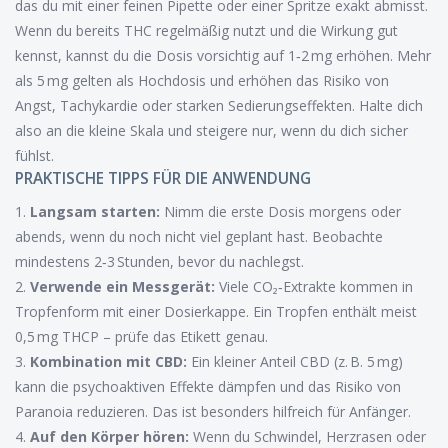
das du mit einer feinen Pipette oder einer Spritze exakt abmisst.
Wenn du bereits THC regelmäßig nutzt und die Wirkung gut
kennst, kannst du die Dosis vorsichtig auf 1‑2 mg erhöhen. Mehr
als 5 mg gelten als Hochdosis und erhöhen das Risiko von
Angst, Tachykardie oder starken Sedierungseffekten. Halte dich
also an die kleine Skala und steigere nur, wenn du dich sicher
fühlst.
PRAKTISCHE TIPPS FÜR DIE ANWENDUNG
1.
Langsam starten:
Nimm die erste Dosis morgens oder
abends, wenn du noch nicht viel geplant hast. Beobachte
mindestens 2‑3 Stunden, bevor du nachlegst.
2.
Verwende ein Messgerät:
Viele CO₂‑Extrakte kommen in
Tropfenform mit einer Dosierkappe. Ein Tropfen enthält meist
0,5 mg THCP – prüfe das Etikett genau.
3.
Kombination mit CBD:
Ein kleiner Anteil CBD (z. B. 5 mg)
kann die psychoaktiven Effekte dämpfen und das Risiko von
Paranoia reduzieren. Das ist besonders hilfreich für Anfänger.
4.
Auf den Körper hören:
Wenn du Schwindel, Herzrasen oder