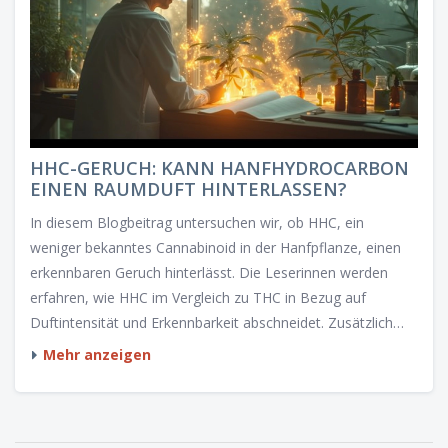
HHC-GERUCH: KANN HANFHYDROCARBON
EINEN RAUMDUFT HINTERLASSEN?
In diesem Blogbeitrag untersuchen wir, ob HHC, ein
weniger bekanntes Cannabinoid in der Hanfpflanze, einen
erkennbaren Geruch hinterlässt. Die Leserinnen werden
erfahren, wie HHC im Vergleich zu THC in Bezug auf
Duftintensität und Erkennbarkeit abschneidet. Zusätzlich
werden wir Tipps geben, wie man den Geruch minimieren
Mehr anzeigen
kann, und die Frage beantworten, ob HHC-Rauch oder
Dampf kleidungs- und raumfest ist.