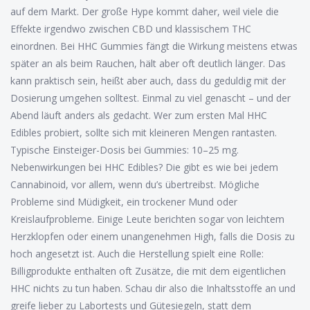
auf dem Markt. Der große Hype kommt daher, weil viele die
Effekte irgendwo zwischen CBD und klassischem THC
einordnen. Bei HHC Gummies fängt die Wirkung meistens etwas
später an als beim Rauchen, hält aber oft deutlich länger. Das
kann praktisch sein, heißt aber auch, dass du geduldig mit der
Dosierung umgehen solltest. Einmal zu viel genascht – und der
Abend läuft anders als gedacht. Wer zum ersten Mal HHC
Edibles probiert, sollte sich mit kleineren Mengen rantasten.
Typische Einsteiger-Dosis bei Gummies: 10–25 mg.
Nebenwirkungen bei HHC Edibles? Die gibt es wie bei jedem
Cannabinoid, vor allem, wenn du’s übertreibst. Mögliche
Probleme sind Müdigkeit, ein trockener Mund oder
Kreislaufprobleme. Einige Leute berichten sogar von leichtem
Herzklopfen oder einem unangenehmen High, falls die Dosis zu
hoch angesetzt ist. Auch die Herstellung spielt eine Rolle:
Billigprodukte enthalten oft Zusätze, die mit dem eigentlichen
HHC nichts zu tun haben. Schau dir also die Inhaltsstoffe an und
greife lieber zu Labortests und Gütesiegeln, statt dem