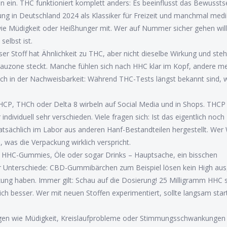
 ein. THC funktioniert komplett anders: Es beeinflusst das Bewussts
erung in Deutschland 2024 als Klassiker für Freizeit und manchmal medi
e Müdigkeit oder Heißhunger mit. Wer auf Nummer sicher gehen will,
selbst ist.
 Stoff hat Ähnlichkeit zu THC, aber nicht dieselbe Wirkung und steh
Grauzone steckt. Manche fühlen sich nach HHC klar im Kopf, andere m
uch in der Nachweisbarkeit: Während THC-Tests längst bekannt sind, 
CP, THCh oder Delta 8 wirbeln auf Social Media und in Shops. THCP 
individuell sehr verschieden. Viele fragen sich: Ist das eigentlich noch
tatsächlich im Labor aus anderen Hanf-Bestandteilen hergestellt. Wer
, was die Verpackung wirklich verspricht.
HHC-Gummies, Öle oder sogar Drinks – Hauptsache, ein bisschen
er Unterschiede: CBD-Gummibärchen zum Beispiel lösen kein High aus
g haben. Immer gilt: Schau auf die Dosierung! 25 Milligramm HHC 
leich besser. Wer mit neuen Stoffen experimentiert, sollte langsam sta
ungen wie Müdigkeit, Kreislaufprobleme oder Stimmungsschwankungen