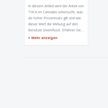
LEITFADEN FÜR
In diesem Artikel wird der Anteil von
KONSUMENTEN
THCA im Cannabis untersucht, was
als hoher Prozentsatz gilt und wie
dieser Wert die Wirkung auf den
Benutzer beeinflusst. Erfahren Sie
mehr über die Eigenschaften von
Mehr anzeigen
THCA, wie es sich von THC
unterscheidet und welche
gesundheitlichen Vorteile und
Risiken es geben könnte.