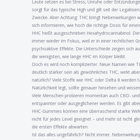
Leute setzen es bei Stress, Unruhe oder Entzündungen
sorgt für das typische High und gilt seit der Legalisi
Zwecke. Aber Achtung: THC bringt Nebenwirkungen wi
sich informieren, wie hoch die richtige Dosis für einen 
HHC heißt ausgeschrieben Hexahydrocannabinol. Dieser
immer wieder im Fokus, weil er in einer rechtlichen 
psychoaktive Effekte. Die Unterschiede zeigen sich a
die wenigsten, wie lange HHC im Körper bleibt.
Doch es wird noch komplizierter. Neue Namen wie TH
deutlich stärker sein als gewöhnliches THC, wirkt aber 
natürlich? Viele Stoffe wie HHC oder Delta 8 werden 
Natürlichkeit legt, sollte genauer hinsehen und wissen
Viele Menschen probieren momentan auch CBD- und 
entspannter oder ausgeglichener werden. Es gibt ab
HHC-Gummies können eine überraschend starke Wirkun
nicht für jedes Level geeignet – und mehr ist nicht g
die ersten Effekte abwarten.
Ist das alles ungefährlich? Nicht immer. Nebenwirk