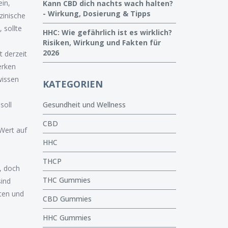
ein,
Kann CBD dich nachts wach halten?
- Wirkung, Dosierung & Tipps
zinische
 sollte
HHC: Wie gefährlich ist es wirklich?
Risiken, Wirkung und Fakten für
2026
t derzeit
erken
wissen
KATEGORIEN
soll
Gesundheit und Wellness
CBD
 Wert auf
HHC
THCP
, doch
THC Gummies
sind
rten und
CBD Gummies
HHC Gummies