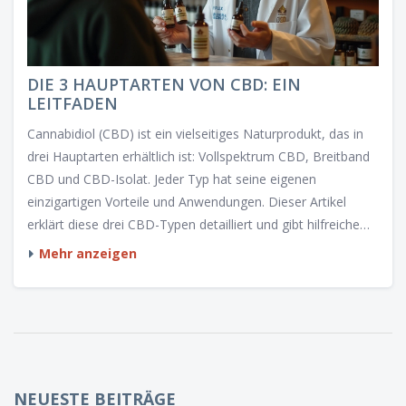
DIE 3 HAUPTARTEN VON CBD: EIN
LEITFADEN
Cannabidiol (CBD) ist ein vielseitiges Naturprodukt, das in
drei Hauptarten erhältlich ist: Vollspektrum CBD, Breitband
CBD und CBD-Isolat. Jeder Typ hat seine eigenen
einzigartigen Vorteile und Anwendungen. Dieser Artikel
erklärt diese drei CBD-Typen detailliert und gibt hilfreiche
Tipps, wie man den richtigen Typ für seine Bedürfnisse
Mehr anzeigen
auswählt.
NEUESTE BEITRÄGE